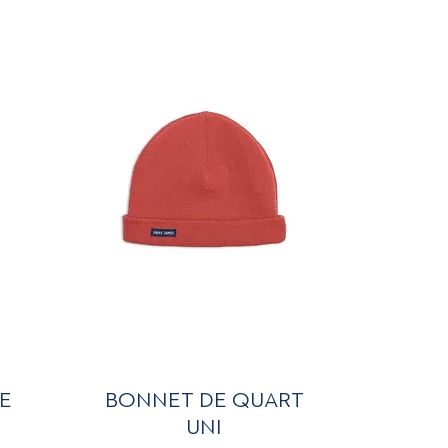
Aperçu rapide
E
BONNET DE QUART
UNI