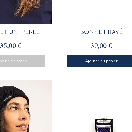
perçu rapide
Aperçu rapide
T UNI PERLE
BONNET RAYÉ
Prix
Prix
35,00 €
39,00 €
pture de stock
Ajouter au panier