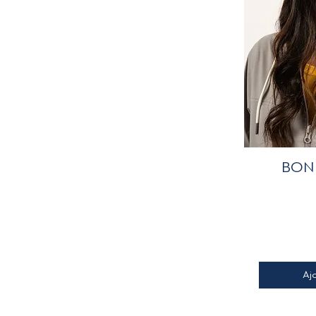
A
BON
Aj