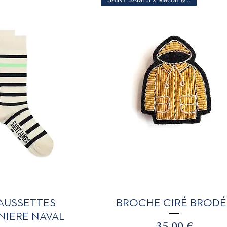
perçu rapide
Aperçu rapide
AUSSETTES
BROCHE CIRÉ BRODÉ
NIERE NAVAL