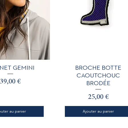
perçu rapide
Aperçu rapide
NET GEMINI
BROCHE BOTTE
CAOUTCHOUC
Prix
39,00 €
BRODÉE
Prix
25,00 €
outer au panier
Ajouter au panier