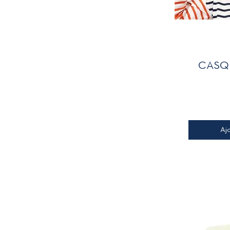
A
CASQ
Aj