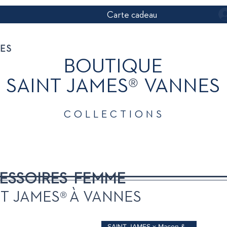
Carte cadeau
NES
BOUTIQUE
®
SAINT JAMES
VANNES
COLLECTIONS
ENFANT
HOMME
FEMME
ESSOIRES FEMME
®
NT JAMES
À VANNES
SAINT JAMES x Macon & Lesquoy