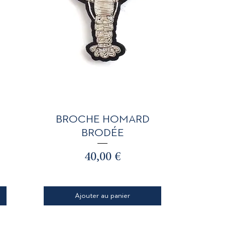
Aperçu rapide
BROCHE HOMARD
BRODÉE
Prix
40,00 €
Ajouter au panier