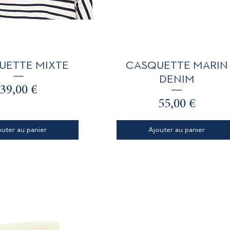
perçu rapide
Aperçu rapide
UETTE MIXTE
CASQUETTE MARIN
DENIM
Prix
39,00 €
Prix
55,00 €
outer au panier
Ajouter au panier