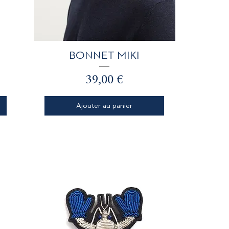
Aperçu rapide
BONNET MIKI
Prix
39,00 €
Ajouter au panier