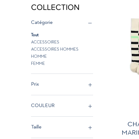
COLLECTION
Catégorie
Tout
ACCESSOIRES
ACCESSOIRES HOMMES
HOMME
FEMME
Prix
25 €
55 €
COULEUR
ARGENT
A
CH
BLANC
Taille
MARI
BLEU