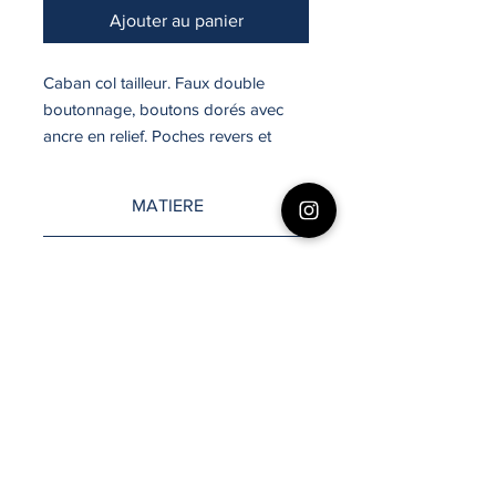
Ajouter au panier
Caban col tailleur. Faux double
boutonnage, boutons dorés avec
ancre en relief. Poches revers et
poches intérieures plaquées
zippées. Fausse martingale.
MATIERE
Doublure ton sur ton.
Fausse martingale- Doublure ton sur
ENTRETIEN
ton- Laine (100%)
Pressing
LONGUEUR
74.5 cm
COUPE
Droite
®
BOUTIQUE SAINT JAMES
VANNES