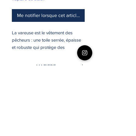
Me notifier lorsque cet article est disponible
La vareuse est le vêtement des
pêcheurs : une toile serrée, épaisse
et robuste qui protège des
intempéries.
MATIERE
Coton (100%)
Longueur
72cm
COUPE
Droite
®
BOUTIQUE SAINT JAMES
VANNES