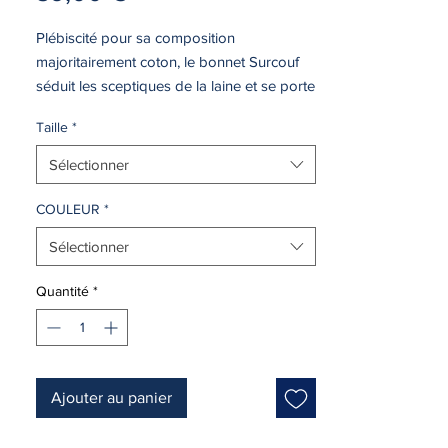
Plébiscité pour sa composition
majoritairement coton, le bonnet Surcouf
séduit les sceptiques de la laine et se porte
en toute saison pour se protéger de l’air
Taille
*
frais avec légèreté.
Sélectionner
COULEUR
*
Sélectionner
Quantité
*
Ajouter au panier