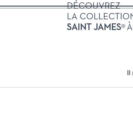
DÉCOUVREZ
LA COLLECTION
®
SAINT JAMES
Il
®
BOUTIQUE SAINT JAMES
V
5, rue des Halles - 56000 VAN
02 97 54 09 46