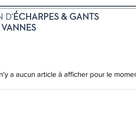
 D'
É
C
HARPES & GANTS
À
VANNES
 n'y a aucun article à afficher pour le mome
ANNES
Mentions légales
Conditi
NES
Saint James Vannes - Tous droits réservés